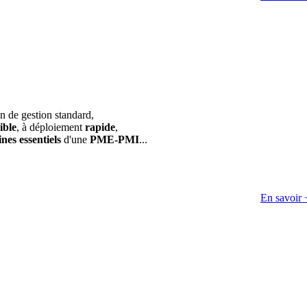
on de gestion standard,
ible
, à déploiement
rapide
,
nes essentiels
d'une
PME-PMI
...
En savoir 