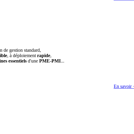
on de gestion standard,
ible
, à déploiement
rapide
,
nes essentiels
d'une
PME-PMI
...
En savoir 